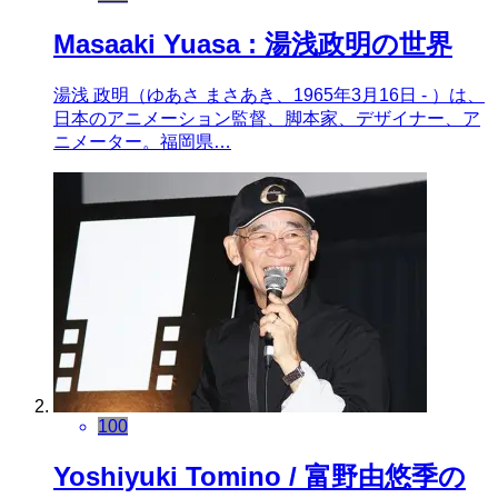
Masaaki Yuasa : 湯浅政明の世界
湯浅 政明（ゆあさ まさあき、1965年3月16日 - ）は、
日本のアニメーション監督、脚本家、デザイナー、ア
ニメーター。福岡県…
100
Yoshiyuki Tomino / 富野由悠季の