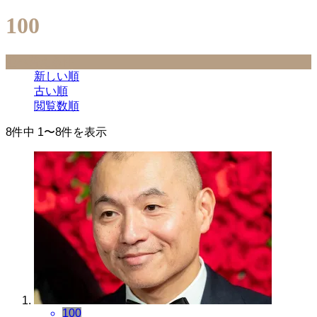
100
並べ替え条件
新しい順
古い順
閲覧数順
8件中 1〜8件を表示
100