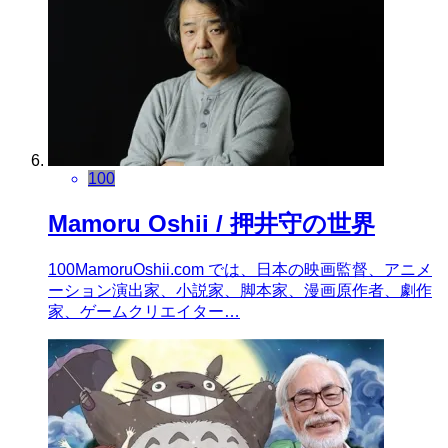
100
Mamoru Oshii / 押井守の世界
100MamoruOshii.com では、日本の映画監督、アニメ
ーション演出家、小説家、脚本家、漫画原作者、劇作
家、ゲームクリエイター…