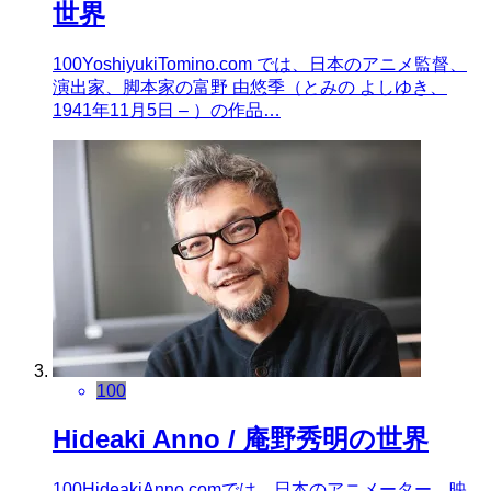
世界
100YoshiyukiTomino.com では、日本のアニメ監督、
演出家、脚本家の富野 由悠季（とみの よしゆき、
1941年11月5日 – ）の作品…
100
Hideaki Anno / 庵野秀明の世界
100HideakiAnno.comでは、日本のアニメーター、映